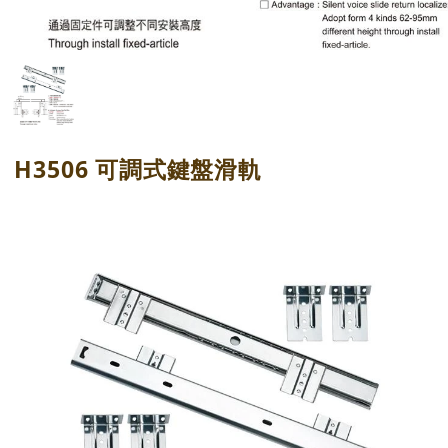
H3506 可調式鍵盤滑軌