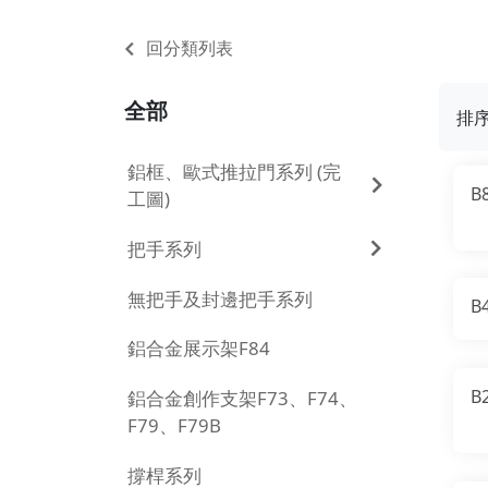
回分類列表
全部
排
鋁框、歐式推拉門系列 (完
B
工圖)
把手系列
無把手及封邊把手系列
B
鋁合金展示架F84
B
鋁合金創作支架F73、F74、
F79、F79B
撐桿系列