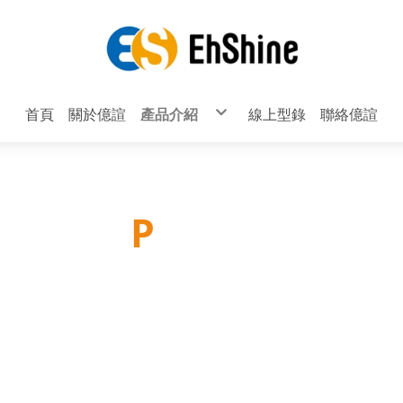
首頁
關於億諠
產品介紹
線上型錄
聯絡億諠
鋁框、歐式推拉門系列 (完工圖)
把手系列
無把手及封邊把手系列
鋁合金展示架F84
鋁合金創作支架F73、F74、F79、F79B
撐桿系列
配件系列
輪子系列
鉸鏈系列
P
roducts
掛勾系列
滑軌系列
床架系列
CD架系列
鋁擠型系列
產品介紹
櫥櫃吊掛系列
無痕掛勾系列
櫥櫃腳、桌腳系列
透氣孔、出線孔系列
拍門器、門片緩衝器系列
頂天立地及壁板配件組合系列
躺門滑輪系列、多功能五金系列
層板燈、底板燈、LED、電燈系列
鏡珠、透明墊片、玻璃夾系列