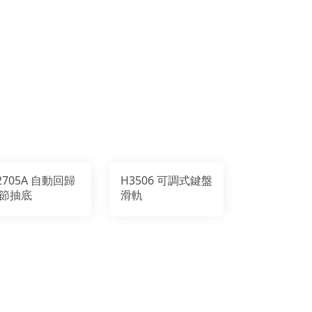
2705A 自動回歸
H3506 可調式鍵盤
節抽底
滑軌