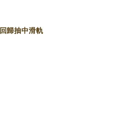
三節回歸抽中滑軌