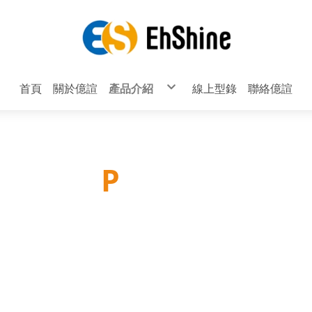
首頁
關於億諠
產品介紹
線上型錄
聯絡億諠
鋁框、歐式推拉門系列 (完工圖)
把手系列
無把手及封邊把手系列
鋁合金展示架F84
鋁合金創作支架F73、F74、F79、F79B
撐桿系列
配件系列
輪子系列
鉸鏈系列
P
roducts
掛勾系列
滑軌系列
床架系列
CD架系列
鋁擠型系列
產品介紹
櫥櫃吊掛系列
無痕掛勾系列
櫥櫃腳、桌腳系列
透氣孔、出線孔系列
拍門器、門片緩衝器系列
頂天立地及壁板配件組合系列
躺門滑輪系列、多功能五金系列
層板燈、底板燈、LED、電燈系列
鏡珠、透明墊片、玻璃夾系列