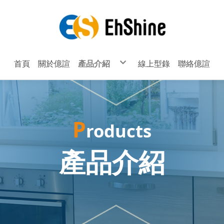
首頁
關於億諠
產品介紹
線上型錄
聯絡億諠
鋁框、歐式推拉門系列 (完工圖)
把手系列
無把手及封邊把手系列
鋁合金展示架F84
鋁合金創作支架F73、F74、F79、F79B
撐桿系列
配件系列
輪子系列
鉸鏈系列
P
roducts
掛勾系列
滑軌系列
床架系列
CD架系列
鋁擠型系列
產品介紹
櫥櫃吊掛系列
無痕掛勾系列
櫥櫃腳、桌腳系列
透氣孔、出線孔系列
拍門器、門片緩衝器系列
頂天立地及壁板配件組合系列
躺門滑輪系列、多功能五金系列
層板燈、底板燈、LED、電燈系列
鏡珠、透明墊片、玻璃夾系列