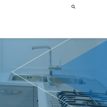
鋁框玻璃推拉門簡介
大 把手-單鎖、對鎖
餐桌腳
層板燈
鏡珠
屏風
皮 把手-單孔、雙孔
櫥櫃腳
LED燈
透明墊片
幽靈門
現代把手-單孔
鋁腳座
智慧鏡燈
玻璃夾
折疊門
現代把手-雙孔
電燈、配件
隔間開門
古典把手-單孔
同步連動門
古典把手-雙孔
歐式推拉門
崁入式把手
連動對開門
上崁式把手
磁懸浮自動門
完工實例照片
櫥櫃掀門、開門
按壓反彈口袋門
6分板專用鋁框門
PD門 PT門 趟折門
美式穀倉門滑輪五金 + 鋁框玻璃門片