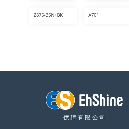
Z875-BSN+BK
A701
億 諠 有 限 公 司