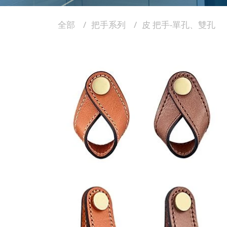
全部
把手系列
皮 把手-單孔、雙孔