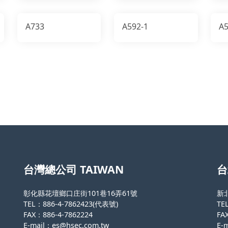
A733
A592-1
A5
台灣總公司 TAIWAN
台
彰化縣花壇鄉口庄街101巷16弄61號
新
TEL：886-4-7862423(代表號)
TE
FAX：886-4-7862224
FA
E-mail：
es@hsec.com.tw
E-m